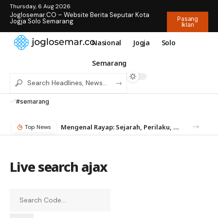
Thursday, 6 Aug 2026
Joglosemar.CO – Website Berita Seputar Kota
Pasang
Jogja Solo Semarang
Iklan
Nasional
Jogja
Solo
Semarang
#semarang
Mengenal Rayap: Sejarah, Perilaku, dan Mengapa Anda Butuh Jasa Anti Rayap
Top News
Live search ajax