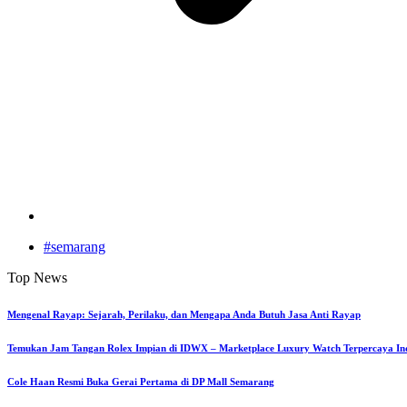
#semarang
Top News
Mengenal Rayap: Sejarah, Perilaku, dan Mengapa Anda Butuh Jasa Anti Rayap
Temukan Jam Tangan Rolex Impian di IDWX – Marketplace Luxury Watch Terpercaya In
Cole Haan Resmi Buka Gerai Pertama di DP Mall Semarang