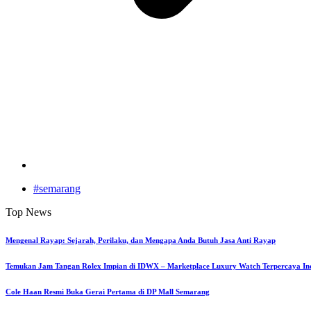
#semarang
Top News
Mengenal Rayap: Sejarah, Perilaku, dan Mengapa Anda Butuh Jasa Anti Rayap
Temukan Jam Tangan Rolex Impian di IDWX – Marketplace Luxury Watch Terpercaya In
Cole Haan Resmi Buka Gerai Pertama di DP Mall Semarang