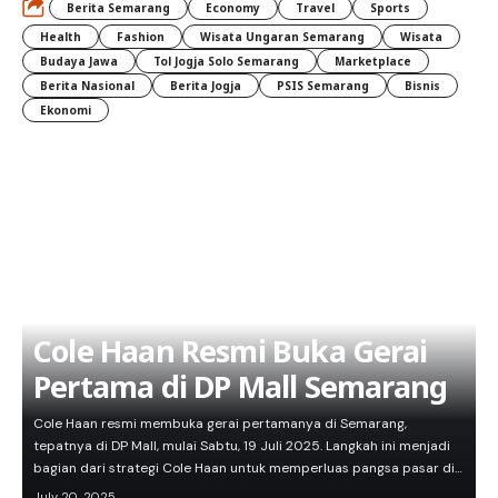
Berita Semarang
Economy
Travel
Sports
Health
Fashion
Wisata Ungaran Semarang
Wisata
Budaya Jawa
Tol Jogja Solo Semarang
Marketplace
Berita Nasional
Berita Jogja
PSIS Semarang
Bisnis
Ekonomi
Cole Haan Resmi Buka Gerai
Pertama di DP Mall Semarang
Cole Haan resmi membuka gerai pertamanya di Semarang,
tepatnya di DP Mall, mulai Sabtu, 19 Juli 2025. Langkah ini menjadi
bagian dari strategi Cole Haan untuk memperluas pangsa pasar di…
July 20, 2025