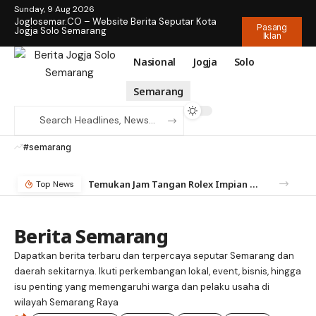
Sunday, 9 Aug 2026
Joglosemar.CO – Website Berita Seputar Kota
Pasang
Jogja Solo Semarang
Iklan
Nasional
Jogja
Solo
Semarang
#semarang
Temukan Jam Tangan Rolex Impian di IDWX – Marketplace Luxury Watch Terpercaya Indonesia
Top News
Berita Semarang
Dapatkan berita terbaru dan terpercaya seputar Semarang dan
daerah sekitarnya. Ikuti perkembangan lokal, event, bisnis, hingga
isu penting yang memengaruhi warga dan pelaku usaha di
wilayah Semarang Raya