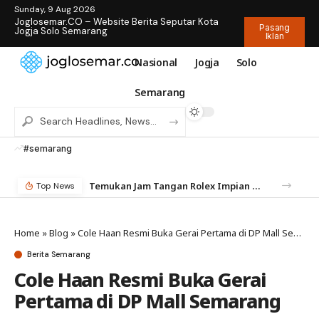
Sunday, 9 Aug 2026
Joglosemar.CO – Website Berita Seputar Kota
Pasang
Jogja Solo Semarang
Iklan
Nasional
Jogja
Solo
Semarang
#semarang
Temukan Jam Tangan Rolex Impian di IDWX – Marketplace Luxury Watch Terpercaya Indonesia
Top News
Home
»
Blog
»
Cole Haan Resmi Buka Gerai Pertama di DP Mall Semarang
Berita Semarang
Cole Haan Resmi Buka Gerai
Pertama di DP Mall Semarang