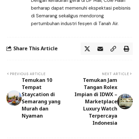
Dengan kehadiran gerai di DP Mall, Cole Haan
berharap dapat memenuhi ekspektasi pebisnis
di Semarang sekaligus mendorong
pertumbuhan industri fesyen di Tanah Air.
Share This Article
PREVIOUS ARTICLE
NEXT ARTICLE
Temukan 10
Temukan Jam
Tempat
Tangan Rolex
Staycation di
Impian di IDWX –
Semarang yang
Marketplace
Murah dan
Luxury Watch
Nyaman
Terpercaya
Indonesia