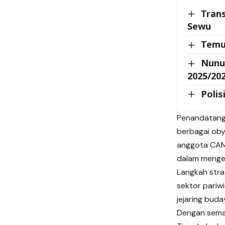
Trans
Sewu
Temu
Nunu
2025/20
Polis
Penandatang
berbagai obye
anggota CAMS
dalam mengem
Langkah stra
sektor pariw
jejaring bud
Dengan seman