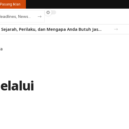
Pasang Iklan
Temukan Jam Tangan Rolex Impian di IDWX – Marketplace Luxury Watch Terpercaya Indonesia
ra
lalui