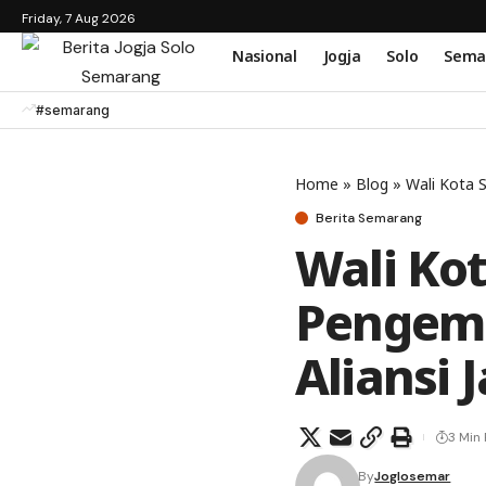
Friday, 7 Aug 2026
Nasional
Jogja
Solo
Sema
#semarang
Home
»
Blog
»
Wali Kota 
Berita Semarang
Wali Ko
Pengemb
Aliansi 
3 Min
By
Joglosemar