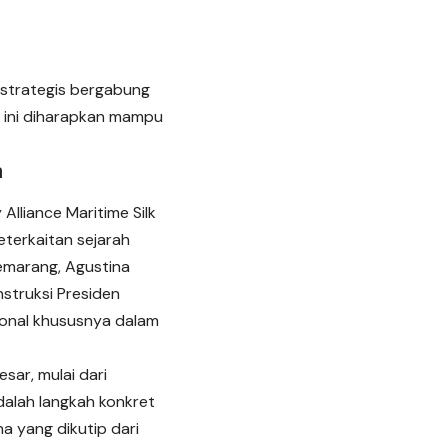
strategis bergabung
a ini diharapkan mampu
m
lliance Maritime Silk
keterkaitan sejarah
Semarang, Agustina
nstruksi Presiden
ional khususnya dalam
ar, mulai dari
dalah langkah konkret
a yang dikutip dari