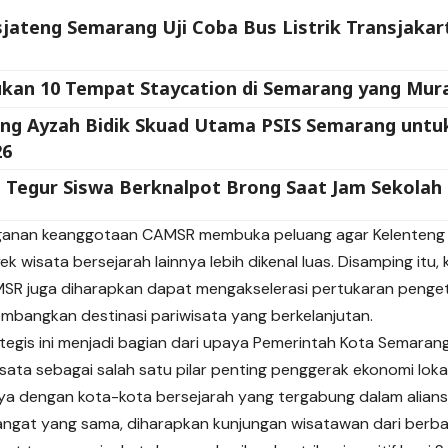
jateng Semarang Uji Coba Bus Listrik Transjakar
kan 10 Tempat Staycation di Semarang yang Mu
ng Ayzah Bidik Skuad Utama PSIS Semarang untu
26
i Tegur Siswa Berknalpot Brong Saat Jam Sekolah
anan keanggotaan CAMSR membuka peluang agar Kelenteng
k wisata bersejarah lainnya lebih dikenal luas. Disamping itu, 
R juga diharapkan dapat mengakselerasi pertukaran penget
bangkan destinasi pariwisata yang berkelanjutan.
tegis ini menjadi bagian dari upaya Pemerintah Kota Semara
isata sebagai salah satu pilar penting penggerak ekonomi lok
aya dengan kota-kota bersejarah yang tergabung dalam aliansi 
gat yang sama, diharapkan kunjungan wisatawan dari berba