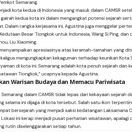
 Pemkot Semarang.
jadi kota kedua di Indonesia yang masuk dalam CAMSR setel
gairah kedua kota ini dalam mengangkat potensi sejarah ser
t. Dalam rangka kerjasama ini, Agustina juga menggelar per
edutaan Besar Tiongkok untuk Indonesia, Wang Si Ping, dan 
ou, Liu Xiaoming.
 menyampaikan apresiasinya atas keramah-tamahan yang dit
ekaligus mengungkapkan kekaguman terhadap keunikan Kota 
yaman di kota ini. Semarang adalah kota penuh sejarah dan 
isatawan Tiongkok,” ucapnya kepada Agustina.
kan Warisan Budaya dan Memacu Pariwisata
 Semarang dalam CAMSR tidak lepas dari kekayaan sejarah 
g selama ini dijaga di kota tersebut. Salah satu ikon terpent
mpat bersejarah yang menjadi saksi kedatangan Laksamana C
 Lokasi ini kerap menjadi pusat perhatian wisatawan, apalagi
g rutin diselenggarakan setiap tahun.