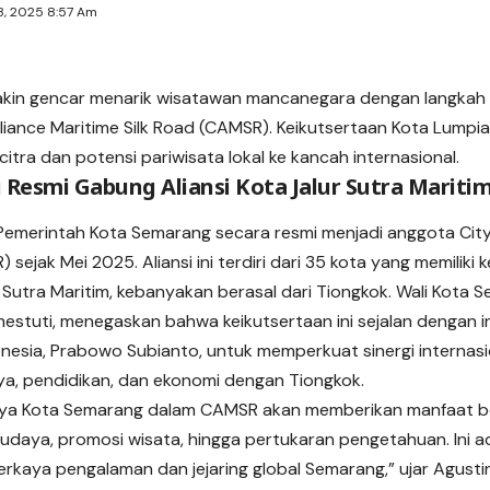
18, 2025 8:57 Am
kin gencar menarik wisatawan mancanegara dengan langkah 
lliance Maritime Silk Road (CAMSR). Keikutsertaan Kota Lumpi
tra dan potensi pariwisata lokal ke kancah internasional.
Resmi Gabung Aliansi Kota Jalur Sutra Mariti
emerintah Kota Semarang secara resmi menjadi anggota City A
sejak Mei 2025. Aliansi ini terdiri dari 35 kota yang memiliki 
 Sutra Maritim, kebanyakan berasal dari Tiongkok. Wali Kota 
mestuti, menegaskan bahwa keikutsertaan ini sejalan dengan i
onesia, Prabowo Subianto, untuk memperkuat sinergi internas
a, pendidikan, dan ekonomi dengan Tiongkok.
ya Kota Semarang dalam CAMSR akan memberikan manfaat bes
budaya, promosi wisata, hingga pertukaran pengetahuan. Ini a
kaya pengalaman dan jejaring global Semarang,” ujar Agustin