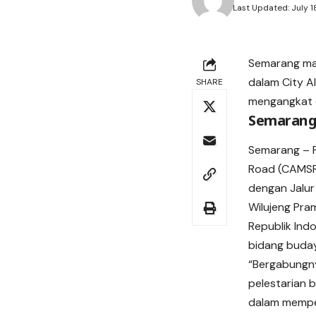
Last Updated: July 
Semarang ma
dalam City A
SHARE
mengangkat ci
Semarang 
Semarang – P
Road (CAMSR) 
dengan Jalur
Wilujeng Pra
Republik Ind
bidang buday
“Bergabungn
pelestarian 
dalam memper