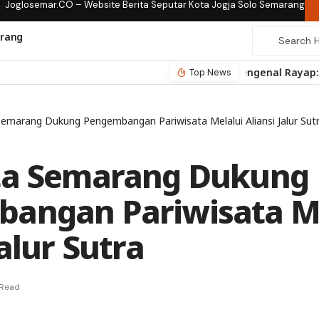
Joglosemar.CO – Website Berita Seputar Kota Jogja Solo Semarang
rang
Top News
Semarang Dukung Pengembangan Pariwisata Melalui Aliansi Jalur Sut
ta Semarang Dukung
angan Pariwisata Me
Jalur Sutra
 Read