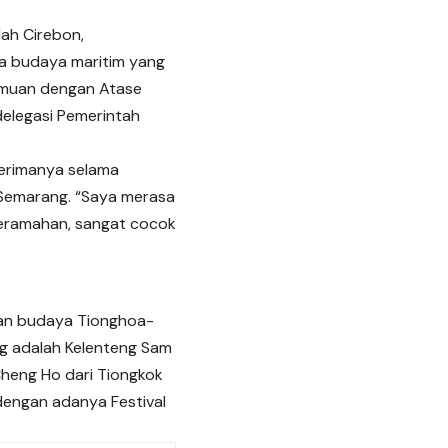
ah Cirebon,
ta budaya maritim yang
temuan dengan Atase
delegasi Pemerintah
erimanya selama
Semarang. “Saya merasa
keramahan, sangat cocok
dan budaya Tionghoa-
ing adalah Kelenteng Sam
heng Ho dari Tiongkok
 dengan adanya Festival