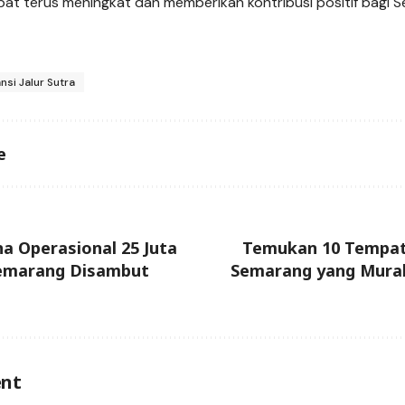
pat terus meningkat dan memberikan kontribusi positif bagi 
ansi Jalur Sutra
e
a Operasional 25 Juta
Temukan 10 Tempat 
Semarang Disambut
Semarang yang Mura
nt