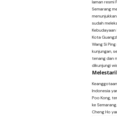
laman resmi
Semarang men
menunjukkan 
sudah meleka
Kebudayaan K
Kota Guangzh
Wang Si Ping
kunjungan, s
tenang dan n
dikunjungi w
Melestari
Keanggotaan
Indonesia yan
Poo Kong, te
ke Semarang.
Cheng Ho yan