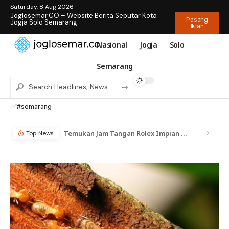
Saturday, 8 Aug 2026
Joglosemar.CO – Website Berita Seputar Kota
Pasang
Jogja Solo Semarang
Iklan
Nasional
Jogja
Solo
Semarang
#semarang
Temukan Jam Tangan Rolex Impian di IDWX – Marketplace Luxury Watch Terpercaya Indonesia
Top News