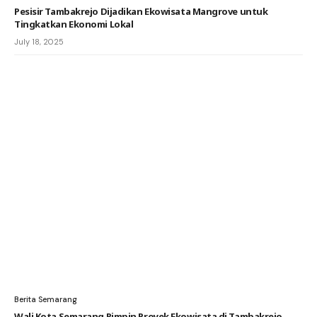
Pesisir Tambakrejo Dijadikan Ekowisata Mangrove untuk
Tingkatkan Ekonomi Lokal
July 18, 2025
Berita Semarang
Wali Kota Semarang Pimpin Proyek Ekowisata di Tambakrejo