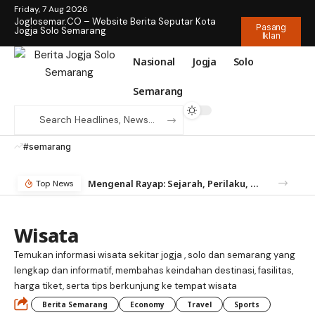
Friday, 7 Aug 2026
Joglosemar.CO – Website Berita Seputar Kota
Pasang
Jogja Solo Semarang
Iklan
Nasional
Jogja
Solo
Semarang
#semarang
Mengenal Rayap: Sejarah, Perilaku, dan Mengapa Anda Butuh Jasa Anti Rayap
Top News
Wisata
Temukan informasi wisata sekitar jogja , solo dan semarang yang
lengkap dan informatif, membahas keindahan destinasi, fasilitas,
harga tiket, serta tips berkunjung ke tempat wisata
Berita Semarang
Economy
Travel
Sports