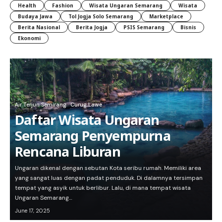
Health
Fashion
Wisata Ungaran Semarang
Wisata
Budaya Jawa
Tol Jogja Solo Semarang
Marketplace
Berita Nasional
Berita Jogja
PSIS Semarang
Bisnis
Ekonomi
Air Terjun Semirang
Curug Lawe
Daftar Wisata Ungaran
Semarang Penyempurna
Rencana Liburan
Ungaran dikenal dengan sebutan Kota seribu rumah. Memiliki area
yang sangat luas dengan padat penduduk. Di dalamnya tersimpan
tempat yang asyik untuk berlibur. Lalu, di mana tempat wisata
Ungaran Semarang…
June 17, 2025