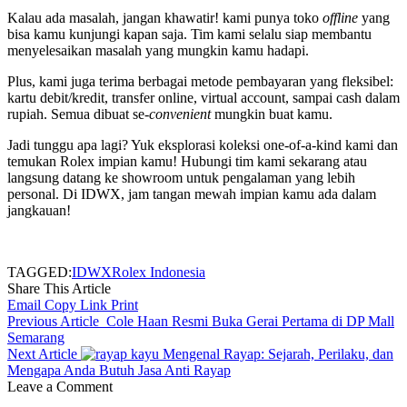
Kalau ada masalah, jangan khawatir! kami punya toko
offline
yang
bisa kamu kunjungi kapan saja. Tim kami selalu siap membantu
menyelesaikan masalah yang mungkin kamu hadapi.​
Plus, kami juga terima berbagai metode pembayaran yang fleksibel:
kartu debit/kredit, transfer online, virtual account, sampai cash dalam
rupiah. Semua dibuat se-
convenient
mungkin buat kamu.​
Jadi tunggu apa lagi? Yuk eksplorasi koleksi one-of-a-kind kami dan
temukan Rolex impian kamu! Hubungi tim kami sekarang atau
langsung datang ke showroom untuk pengalaman yang lebih
personal. Di IDWX, jam tangan mewah impian kamu ada dalam
jangkauan!
TAGGED:
IDWX
Rolex Indonesia
Share This Article
Email
Copy Link
Print
Previous Article
Cole Haan Resmi Buka Gerai Pertama di DP Mall
Semarang
Next Article
Mengenal Rayap: Sejarah, Perilaku, dan
Mengapa Anda Butuh Jasa Anti Rayap
Leave a Comment