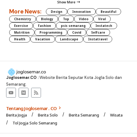
Show More
More News:
Design
Innovation
Beautiful
Chemistry
Biology
Top
Video
Viral
Exercise
Fashion
psis semarang
Instatech
Mutrition
Programming
Covid
Selfcare
Health
Vacation
Landscape
Instatravel
Joglosemar.CO :
Website Berita Seputar Kota Jogla Solo dan
Semarang.
Tentang Joglosemar . CO
Berita Jogja
Berita Solo
Berita Semarang
Wisata
Tol Jogja Solo Semarang