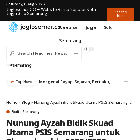
Saturday, 8 Aug 2026
Joglosemar.CO – Website Berita Seputar Kota
Pasang
Jogja Solo Semarang
Iklan
Nasional
Jogja
Solo
Semarang
#semarang
Mengenal Rayap: Sejarah, Perilaku, dan Mengapa Anda Butuh Jasa Anti Rayap
Temukan Jam Tangan Rolex Impian di IDWX – Marketplace Luxury Watch Terpercaya Indonesia
Top News
Home
»
Blog
»
Nunung Ayzah Bidik Skuad Utama PSIS Semarang untuk Championship 2025/2026
Berita Semarang
Nunung Ayzah Bidik Skuad
Utama PSIS Semarang untuk