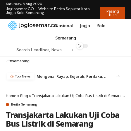
Saturday, 8 Aug 2026
Joglosemar.CO – Website Berita Seputar Kota
Pasang
Jogja Solo Semarang
Iklan
Nasional
Jogja
Solo
Semarang
#semarang
Mengenal Rayap: Sejarah, Perilaku, dan Mengapa Anda Butuh Jasa Anti Rayap
Top News
Home
»
Blog
»
Transjakarta Lakukan Uji Coba Bus Listrik di Semarang
Berita Semarang
Transjakarta Lakukan Uji Coba
Bus Listrik di Semarang