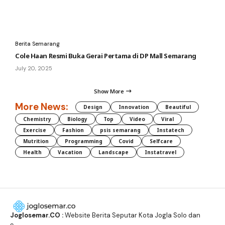
Berita Semarang
Cole Haan Resmi Buka Gerai Pertama di DP Mall Semarang
July 20, 2025
Show More
More News:
Design
Innovation
Beautiful
Chemistry
Biology
Top
Video
Viral
Exercise
Fashion
psis semarang
Instatech
Mutrition
Programming
Covid
Selfcare
Health
Vacation
Landscape
Instatravel
Joglosemar.CO :
Website Berita Seputar Kota Jogla Solo dan